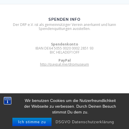
SPENDEN INFO
Der DRP e.V. ist als gemeinnütziger Verein anerkannt und kann
Spendenquittungen ausstellen.
Spendenkonto
IBAN DE64 5055 0020 0002 2851 93
BIC HELADEF1OFF
PayPal
http://paypal.me/drpmuseum
Wir benutzen Cookies um die Nutzerfreundlichkeit
der Webseite zu verbessen. Durch Deinen Besuch
DIGITAL RETRO PARK E.V.
stimmst Du dem zu.
© 2012 - 2026 Digital Retro Park e.V..
Built using WordPress and
Mesmerize Theme
.
Ich stimme zu
DSGVO Datenschutzerklärung