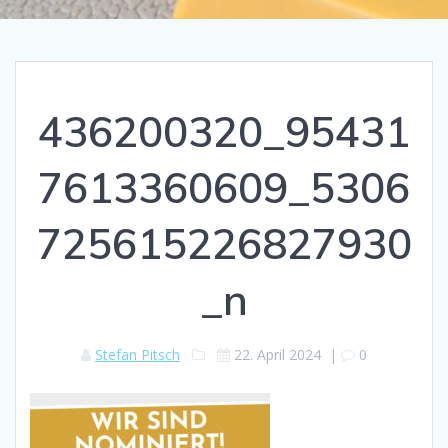
436200320_95431
7613360609_5306
725615226827930
_n
Stefan Pitsch
22. April 2024
|
0