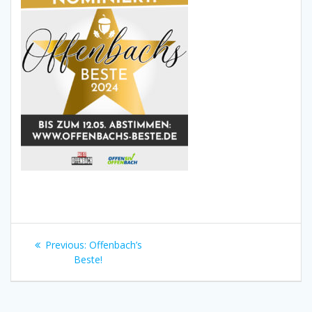
Beitragsnavigation
Previous
Previous:
Offenbach’s
post:
Beste!