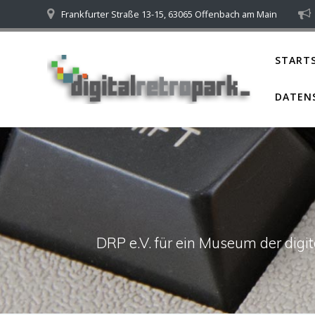
Skip
Frankfurter Straße 13-15, 63065 Offenbach am Main
to
content
STARTS
DATEN
DRP e.V. für ein Museum der dig