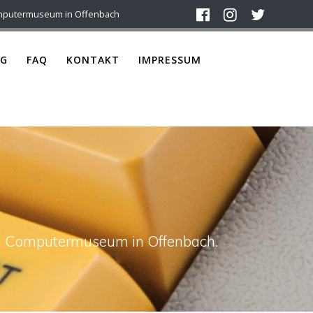
mputermuseum in Offenbach
G
FAQ
KONTAKT
IMPRESSUM
ach Computermuseum in Offenbach.