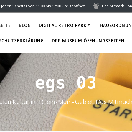
Jeden Samstag von 11:00 bis 17:00 Uhr geöffnet
Das Mitmach Co
EITE
BLOG
DIGITAL RETRO PARK
HAUSORDNUN
SCHUTZERKLÄRUNG
DRP MUSEUM ÖFFNUNGSZEITEN
egs 03
italen Kultur im Rhein-Main-Gebiet. Das Mitm