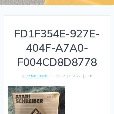
FD1F354E-927E-
404F-A7A0-
F004CD8D8778
Stefan Pitsch
12. Juli 2022
|
0