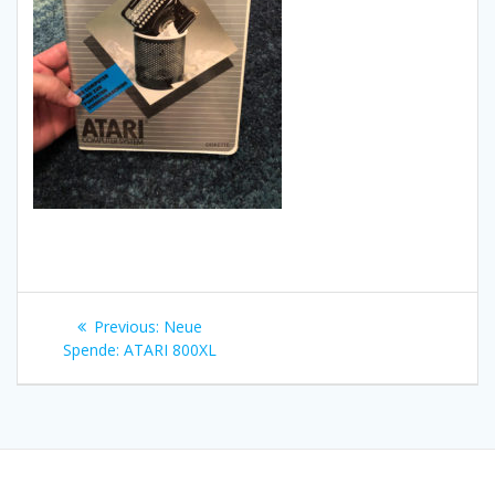
Beitragsnavigation
Previous
Previous:
Neue
post:
Spende: ATARI 800XL