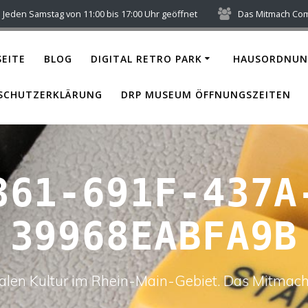
Jeden Samstag von 11:00 bis 17:00 Uhr geöffnet
Das Mitmach Co
EITE
BLOG
DIGITAL RETRO PARK
HAUSORDNUN
SCHUTZERKLÄRUNG
DRP MUSEUM ÖFFNUNGSZEITEN
361-691F-437A
39968EABFA9B
italen Kultur im Rhein-Main-Gebiet. Das Mitm