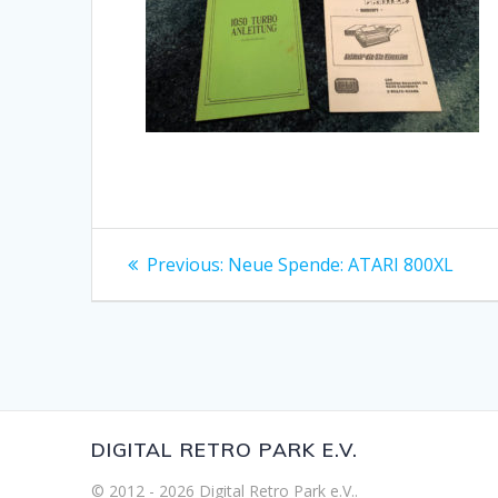
Beitragsnavigation
Previous
Previous:
Neue Spende: ATARI 800XL
post:
DIGITAL RETRO PARK E.V.
© 2012 - 2026 Digital Retro Park e.V..