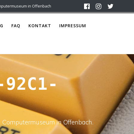
mputermuseum in Offenbach
G
FAQ
KONTAKT
IMPRESSUM
-92C1-
ach Computermuseum in Offenbach.