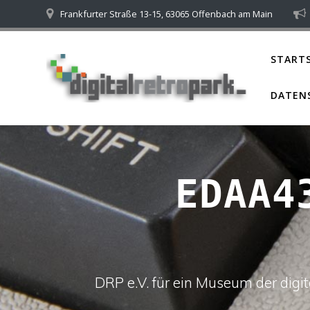
Skip
Frankfurter Straße 13-15, 63065 Offenbach am Main
to
content
STARTS
DATEN
EDAA4
DRP e.V. für ein Museum der dig