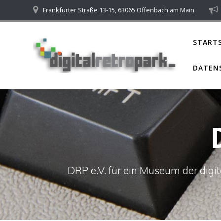
Skip
Frankfurter Straße 13-15, 63065 Offenbach am Main
to
content
STARTS
DATEN
DRP e.V. für ein Museum der dig