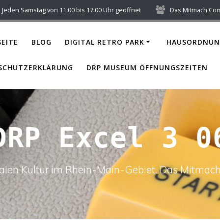
Jeden Samstag von 11:00 bis 17:00 Uhr geöffnet
Das Mitmach Co
EITE
BLOG
DIGITAL RETRO PARK
HAUSORDNUN
SCHUTZERKLÄRUNG
DRP MUSEUM ÖFFNUNGSZEITEN
DRP Excel 3 0
italen Kultur im Rhein-Main-Gebiet. Das Mitm