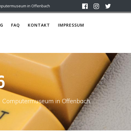
mputermuseum in Offenbach
G
FAQ
KONTAKT
IMPRESSUM
6
ach Computermuseum in Offenbach.