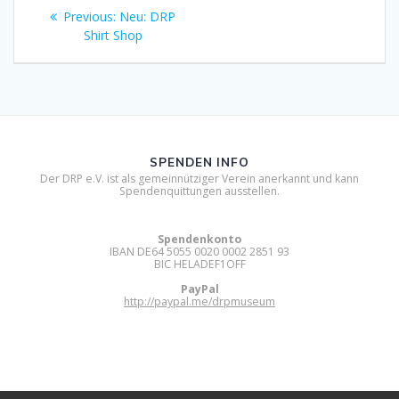
Beitragsnavigation
Previous
Previous:
Neu: DRP
post:
Shirt Shop
SPENDEN INFO
Der DRP e.V. ist als gemeinnütziger Verein anerkannt und kann
Spendenquittungen ausstellen.
Spendenkonto
IBAN DE64 5055 0020 0002 2851 93
BIC HELADEF1OFF
PayPal
http://paypal.me/drpmuseum