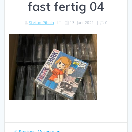
fast fertig 04
Stefan Pitsch
13. Juni 2021
|
0
Beitragsnavigation
Previous
Previous:
Museum on