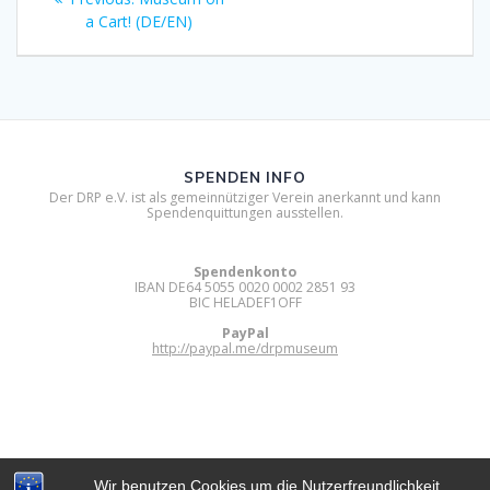
post:
a Cart! (DE/EN)
SPENDEN INFO
Der DRP e.V. ist als gemeinnütziger Verein anerkannt und kann
Spendenquittungen ausstellen.
Spendenkonto
IBAN DE64 5055 0020 0002 2851 93
BIC HELADEF1OFF
PayPal
http://paypal.me/drpmuseum
Wir benutzen Cookies um die Nutzerfreundlichkeit