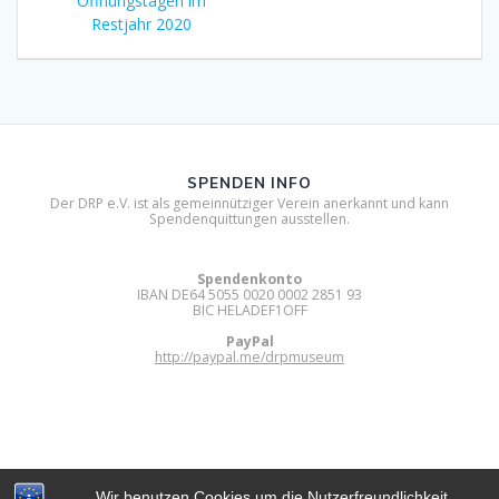
Öffnungstagen im
Restjahr 2020
SPENDEN INFO
Der DRP e.V. ist als gemeinnütziger Verein anerkannt und kann
Spendenquittungen ausstellen.
Spendenkonto
IBAN DE64 5055 0020 0002 2851 93
BIC HELADEF1OFF
PayPal
http://paypal.me/drpmuseum
Wir benutzen Cookies um die Nutzerfreundlichkeit