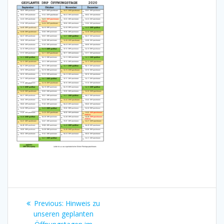
Beitragsnavigation
Previous
Previous:
Hinweis zu
post:
unseren geplanten