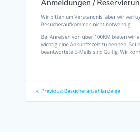
Anmeldungen / Reservieru
Wir bitten um Verständnis, aber wir verf
Besucheraufkommen nicht notwendig.
Bei Anreisen von über 100KM bieten wir an
wichtig eine Ankunftszeit zu nennen. Bei 
beantwortete E-Mails sind Gültig. Wir kön
Beitragsnavigation
Previous
Previous:
Besucheranzahlanzeige
post: