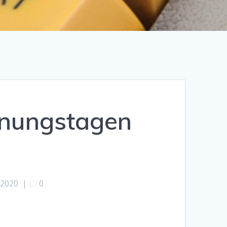
fnungstagen
 2020
|
0