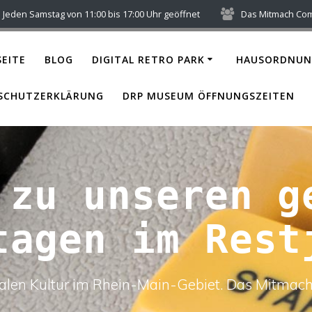
Jeden Samstag von 11:00 bis 17:00 Uhr geöffnet
Das Mitmach Co
EITE
BLOG
DIGITAL RETRO PARK
HAUSORDNUN
SCHUTZERKLÄRUNG
DRP MUSEUM ÖFFNUNGSZEITEN
 zu unseren g
tagen im Rest
italen Kultur im Rhein-Main-Gebiet. Das Mitm