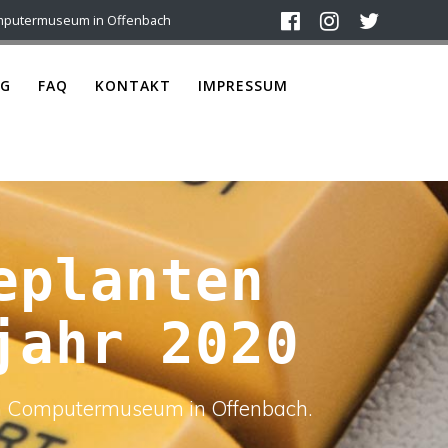
mputermuseum in Offenbach
G
FAQ
KONTAKT
IMPRESSUM
eplanten
jahr 2020
ach Computermuseum in Offenbach.