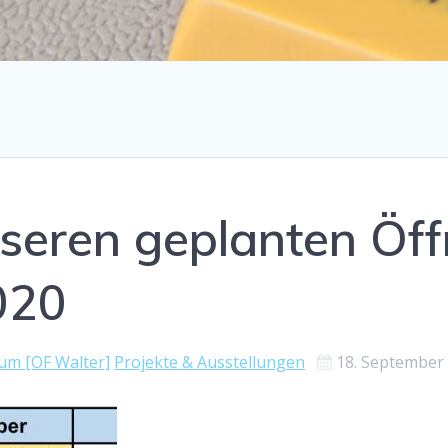
nseren geplanten Öf
020
m [OF Walter]
Projekte & Ausstellungen
18. September