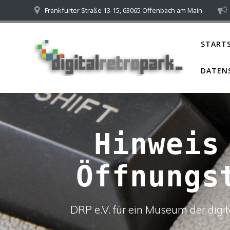
Skip
Frankfurter Straße 13-15, 63065 Offenbach am Main
to
content
STARTS
DATEN
Hinweis
Öffnungs
DRP e.V. für ein Museum der dig