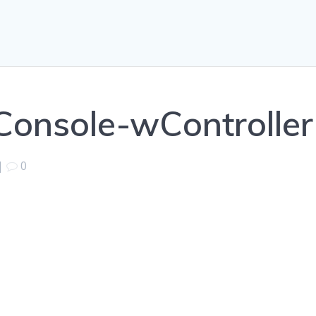
onsole-wController
|
0