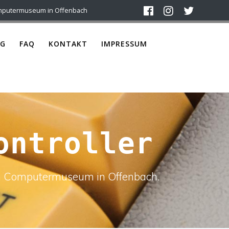
mputermuseum in Offenbach
G
FAQ
KONTAKT
IMPRESSUM
ontroller
ach Computermuseum in Offenbach.