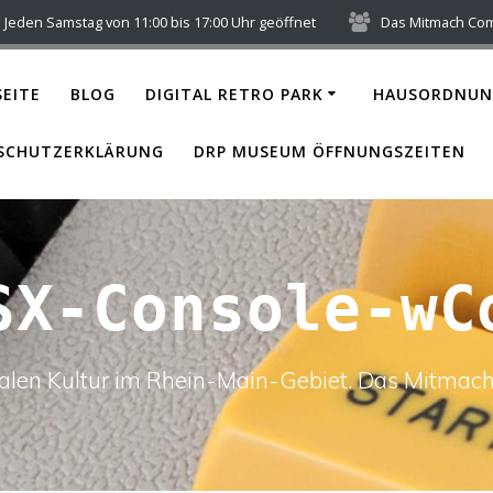
Jeden Samstag von 11:00 bis 17:00 Uhr geöffnet
Das Mitmach Co
EITE
BLOG
DIGITAL RETRO PARK
HAUSORDNUN
SCHUTZERKLÄRUNG
DRP MUSEUM ÖFFNUNGSZEITEN
SX-Console-wC
italen Kultur im Rhein-Main-Gebiet. Das Mitm