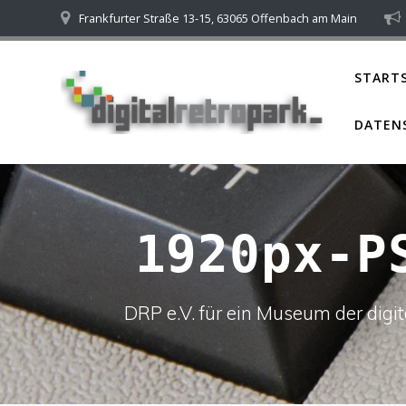
Skip
Frankfurter Straße 13-15, 63065 Offenbach am Main
to
content
STARTS
DATEN
1920px-P
DRP e.V. für ein Museum der dig