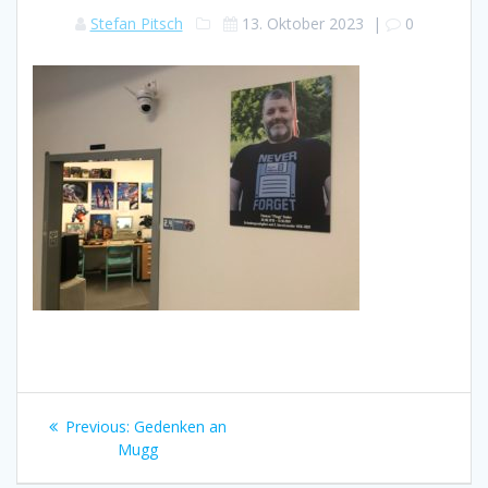
Stefan Pitsch
13. Oktober 2023
|
0
Beitragsnavigation
Previous
Previous:
Gedenken an
post:
Mugg