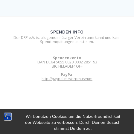
SPENDEN INFO
Der DRP e.V. ist als gemeinnütziger Verein anerkannt und kann
Spendenquittungen ausstellen.
Spendenkonto
IBAN DE64 5055 0020 0002 2851 93
BIC HELADEF1OFF
PayPal
http://paypal.me/drpmuseum
Wir benutzen Cookies um die Nutzerfreundlichkeit
der Webseite zu verbessen. Durch Deinen Besuch
DIGITAL RETRO PARK E.V.
stimmst Du dem zu.
© 2012 - 2026 Digital Retro Park e.V..