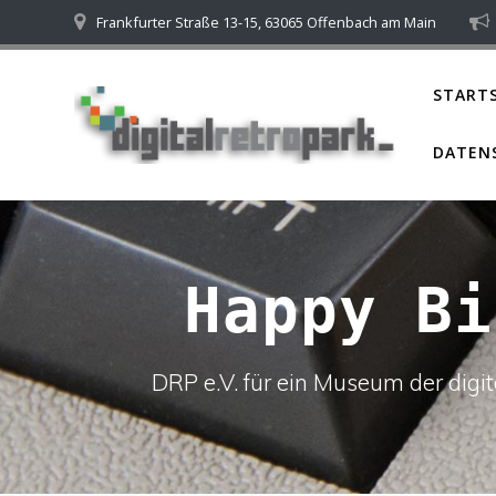
Skip
Frankfurter Straße 13-15, 63065 Offenbach am Main
to
content
STARTS
DATEN
Happy Bi
DRP e.V. für ein Museum der dig