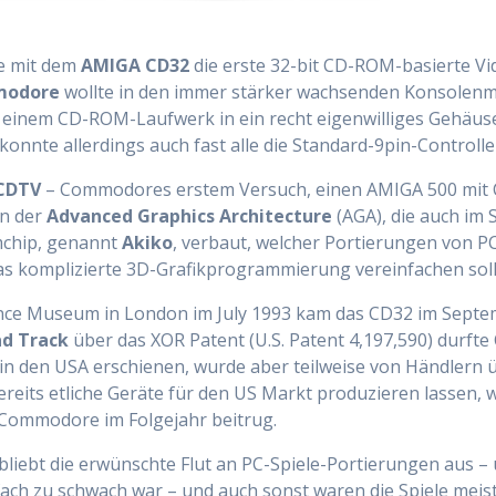
de mit dem
AMIGA CD32
die erste 32-bit CD-ROM-basierte Vid
odore
wollte in den immer stärker wachsenden Konsolenm
nem CD-ROM-Laufwerk in ein recht eigenwilliges Gehäuse 
nte allerdings auch fast alle die Standard-9pin-Controller
CDTV
– Commodores erstem Versuch, einen AMIGA 500 mit 
en der
Advanced Graphics Architecture
(AGA), die auch im
omchip, genannt
Akiko
, verbaut, welcher Portierungen von P
s komplizierte 3D-Grafikprogrammierung vereinfachen soll
ence Museum in London im July 1993 kam das CD32 im Septe
d Track
über das XOR Patent (U.S. Patent 4,197,590) durft
ie in den USA erschienen, wurde aber teilweise von Händler
ereits etliche Geräte für den US Markt produzieren lassen,
 Commodore im Folgejahr beitrug.
bt die erwünschte Flut an PC-Spiele-Portierungen aus – u
ch zu schwach war – und auch sonst waren die Spiele meis