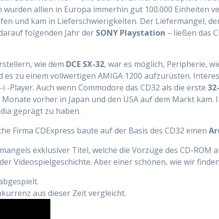
ch wurden allien in Europa immerhin gut 100.000 Einheiten
fen und kam in Lieferschwierigkeiten. Der Liefermangel,
darauf folgenden Jahr der
SONY Playstation
– ließen das 
rstellern, wie dem
DCE
SX-32
, war es möglich, Peripherie, w
 es zu einem vollwertigen AMIGA 1200 aufzurüsten. Intere
-i -Player. Auch wenn Commodore das CD32 als die erste
32
en Monate vorher in Japan und den USA auf dem Markt ka
dia geprägt zu haben.
ische Firma CDExpress baute auf der Basis des CD32 einen
Ar
 mangels exklusiver Titel, welche die Vorzüge des CD-ROM a
r Videospielgeschichte. Aber einer schönen, wie wir finden
bgespielt.
urrenz aus dieser Zeit vergleicht.