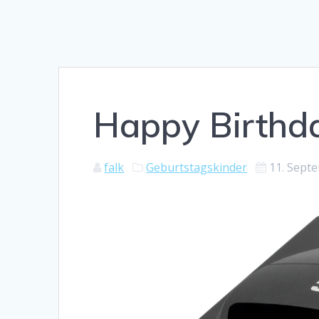
Happy Birth
falk
Geburtstagskinder
11. Sept