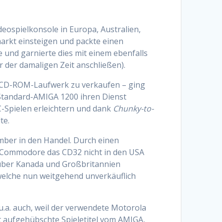
eospielkonsole in Europa, Australien,
arkt einsteigen und packte einen
und garnierte dies mit einem ebenfalls
 der damaligen Zeit anschließen).
CD-ROM-Laufwerk zu verkaufen – ging
 Standard-AMIGA 1200 ihren Dienst
C-Spielen erleichtern und dank
Chunky-to-
te.
mber in den Handel. Durch einen
e Commodore das CD32 nicht in den USA
n über Kanada und Großbritannien
 welche nun weitgehend unverkäuflich
.a. auch, weil der verwendete Motorola
t aufgehübschte Spieletitel vom AMIGA,