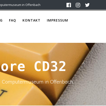
mputermuseum in Offenbach
G
FAQ
KONTAKT
IMPRESSUM
dore CD32
ach Computermuseum in Offenbach.