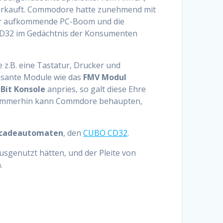
 verkauft. Commodore hatte zunehmend mit
 der aufkommende PC-Boom und die
CD32 im Gedächtnis der Konsumenten
ie z.B. eine Tastatur, Drucker und
ssante Module wie das
FMV Modul
-Bit Konsole
anpries, so galt diese Ehre
m. Immerhin kann Commdore behaupten,
cadeautomaten
, den
CUBO CD32
.
usgenutzt hätten, und der Pleite von
.