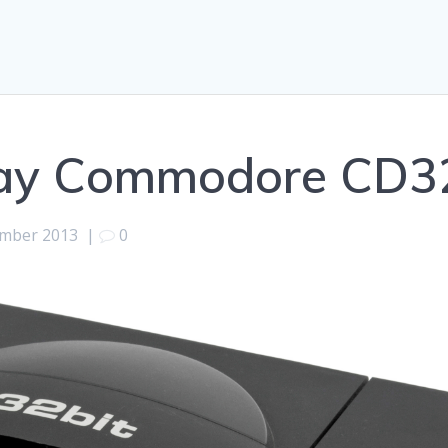
day Commodore CD3
ember 2013
|
0