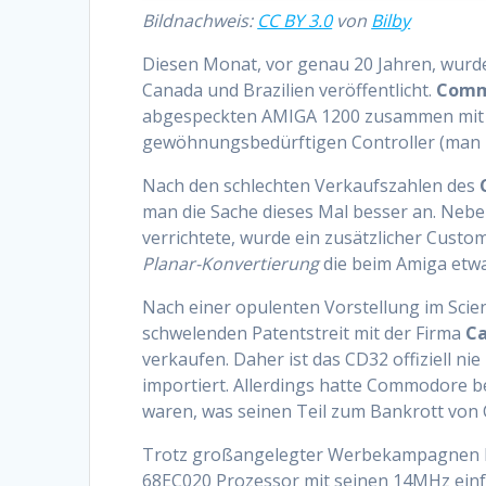
Bildnachweis:
CC BY 3.0
von
Bilby
Diesen Monat, vor genau 20 Jahren, wur
Canada und Brazilien veröffentlicht.
Comm
abgespeckten AMIGA 1200 zusammen mit ei
gewöhnungsbedürftigen Controller (man kon
Nach den schlechten Verkaufszahlen des
man die Sache dieses Mal besser an. Neb
verrichtete, wurde ein zusätzlicher Cust
Planar-Konvertierung
die beim Amiga etwa
Nach einer opulenten Vorstellung im Sci
schwelenden Patentstreit mit der Firma
Ca
verkaufen. Daher ist das CD32 offiziell n
importiert. Allerdings hatte Commodore b
waren, was seinen Teil zum Bankrott von
Trotz großangelegter Werbekampagnen blie
68EC020 Prozessor mit seinen 14MHz einfa