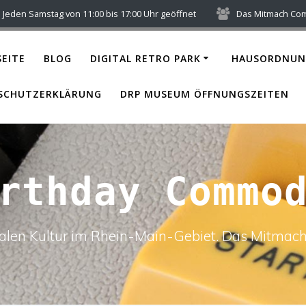
Jeden Samstag von 11:00 bis 17:00 Uhr geöffnet
Das Mitmach Co
EITE
BLOG
DIGITAL RETRO PARK
HAUSORDNUN
SCHUTZERKLÄRUNG
DRP MUSEUM ÖFFNUNGSZEITEN
rthday Commo
italen Kultur im Rhein-Main-Gebiet. Das Mitm