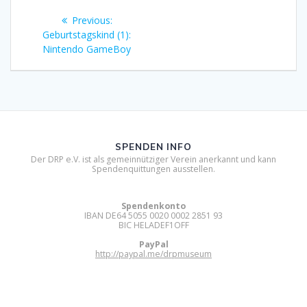
Beitragsnavigation
Previous
Previous:
post:
Geburtstagskind (1):
Nintendo GameBoy
SPENDEN INFO
Der DRP e.V. ist als gemeinnütziger Verein anerkannt und kann
Spendenquittungen ausstellen.
Spendenkonto
IBAN DE64 5055 0020 0002 2851 93
BIC HELADEF1OFF
PayPal
http://paypal.me/drpmuseum