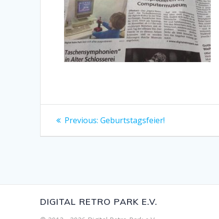
Beitragsnavigation
Previous
Previous:
Geburtstagsfeier!
post:
DIGITAL RETRO PARK E.V.