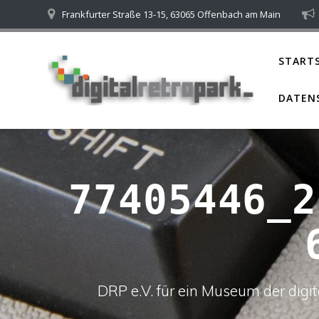
Skip
Frankfurter Straße 13-15, 63065 Offenbach am Main
to
content
STARTS
DATEN
77405446_2
DRP e.V. für ein Museum der dig