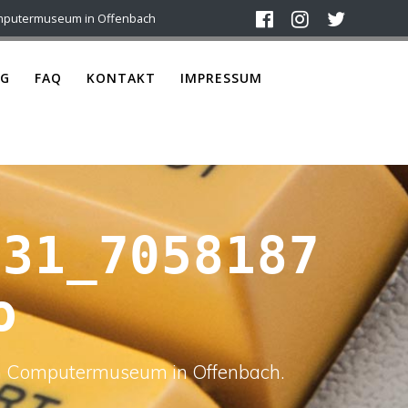
mputermuseum in Offenbach
G
FAQ
KONTAKT
IMPRESSUM
231_7058187
o
ach Computermuseum in Offenbach.