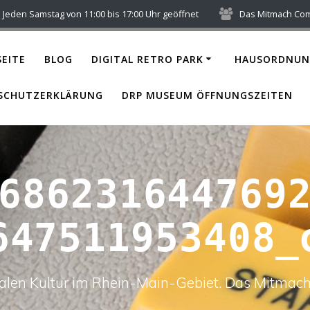
Jeden Samstag von 11:00 bis 17:00 Uhr geöffnet
Das Mitmach Co
EITE
BLOG
DIGITAL RETRO PARK
HAUSORDNUN
SCHUTZERKLÄRUNG
DRP MUSEUM ÖFFNUNGSZEITEN
686231644769
647511953408_
italen Kultur im Rhein-Main-Gebiet. Das Mitm