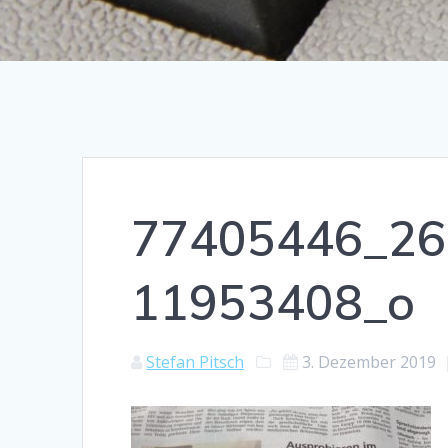
77405446_26
11953408_o
Stefan Pitsch
3. Dezember 2019