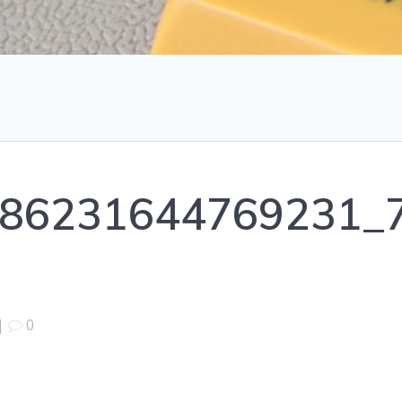
86231644769231_
|
0