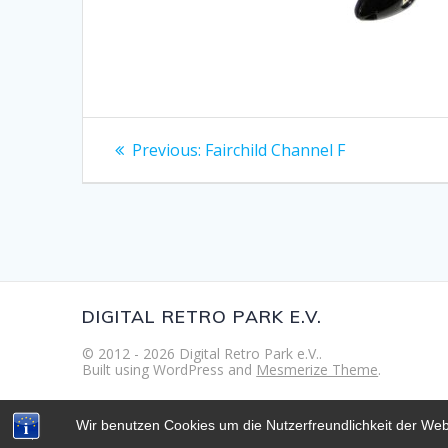
Beitragsnavigation
Previous
Previous:
Fairchild Channel F
post:
DIGITAL RETRO PARK E.V.
© 2012 - 2026 Digital Retro Park e.V..
Built using WordPress and
Mesmerize Theme
.
Wir benutzen Cookies um die Nutzerfreundlichkeit der We