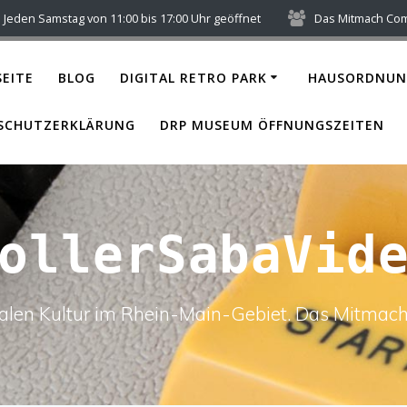
Jeden Samstag von 11:00 bis 17:00 Uhr geöffnet
Das Mitmach Co
EITE
BLOG
DIGITAL RETRO PARK
HAUSORDNUN
SCHUTZERKLÄRUNG
DRP MUSEUM ÖFFNUNGSZEITEN
ollerSabaVid
italen Kultur im Rhein-Main-Gebiet. Das Mitm