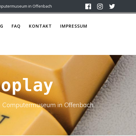
mputermuseum in Offenbach
G
FAQ
KONTAKT
IMPRESSUM
eoplay
ach Computermuseum in Offenbach.