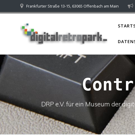
Skip
Frankfurter Straße 13-15, 63065 Offenbach am Main
to
content
STARTS
DATEN
Contr
DRP e.V. für ein Museum der dig