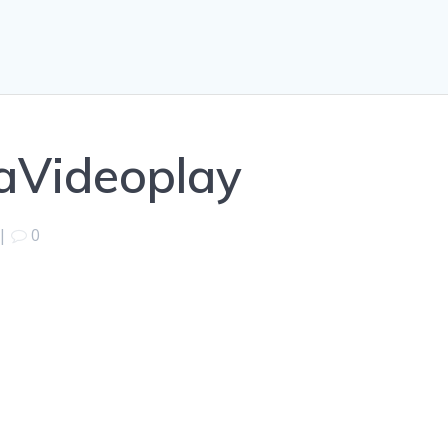
aVideoplay
|
0