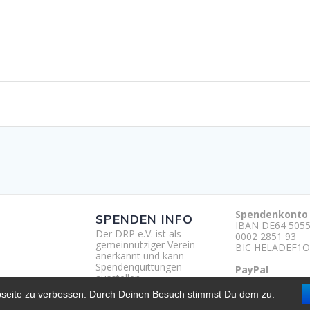
Spendenkonto
SPENDEN INFO
IBAN DE64 5055
Der DRP e.V. ist als
0002 2851 93
gemeinnütziger Verein
BIC HELADEF1O
anerkannt und kann
Spendenquittungen
PayPal
ausstellen.
http://paypal.m
um
bseite zu verbessen. Durch Deinen Besuch stimmst Du dem zu.