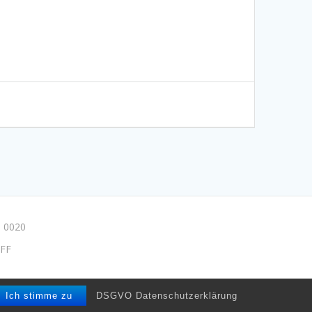
 0020
FF
e/drpmuse
Ich stimme zu
DSGVO Datenschutzerklärung