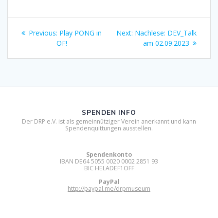
Beitragsnavigation
Previous
Next
Previous:
Play PONG in
Next:
Nachlese: DEV_Talk
post:
post:
OF!
am 02.09.2023
SPENDEN INFO
Der DRP e.V. ist als gemeinnütziger Verein anerkannt und kann
Spendenquittungen ausstellen.
Spendenkonto
IBAN DE64 5055 0020 0002 2851 93
BIC HELADEF1OFF
PayPal
http://paypal.me/drpmuseum