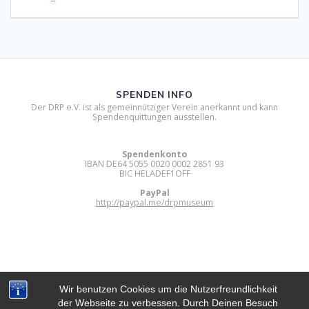
SPENDEN INFO
Der DRP e.V. ist als gemeinnütziger Verein anerkannt und kann
Spendenquittungen ausstellen.
Spendenkonto
IBAN DE64 5055 0020 0002 2851 93
BIC HELADEF1OFF
PayPal
http://paypal.me/drpmuseum
Wir benutzen Cookies um die Nutzerfreundlichkeit
der Webseite zu verbessen. Durch Deinen Besuch
DIGITAL RETRO PARK E.V.