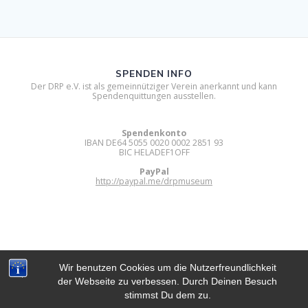
SPENDEN INFO
Der DRP e.V. ist als gemeinnütziger Verein anerkannt und kann
Spendenquittungen ausstellen.
Spendenkonto
IBAN DE64 5055 0020 0002 2851 93
BIC HELADEF1OFF
PayPal
http://paypal.me/drpmuseum
Wir benutzen Cookies um die Nutzerfreundlichkeit
der Webseite zu verbessen. Durch Deinen Besuch
DIGITAL RETRO PARK E.V.
stimmst Du dem zu.
© 2012 - 2026 Digital Retro Park e.V..