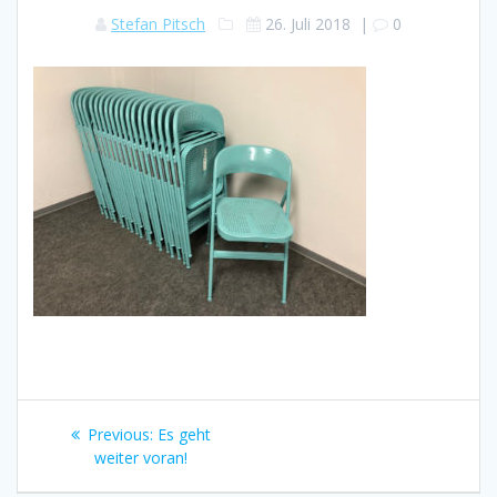
Stefan Pitsch
26. Juli 2018
|
0
Beitragsnavigation
Previous
Previous:
Es geht
post:
weiter voran!