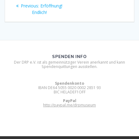
Beitragsnavigation
Previous
Previous:
Erföffnung!
post:
Endlich!
SPENDEN INFO
Der DRP e.V. ist als gemeinnütziger Verein anerkannt und kann
Spendenquittungen ausstellen.
Spendenkonto
IBAN DE64 5055 0020 0002 2851 93
BIC HELADEF1OFF
PayPal
http://paypal.me/drpmuseum