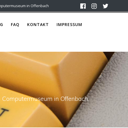
mputermuseum in Offenbach
G
FAQ
KONTAKT
IMPRESSUM
ach Computermuseum in Offenbach.