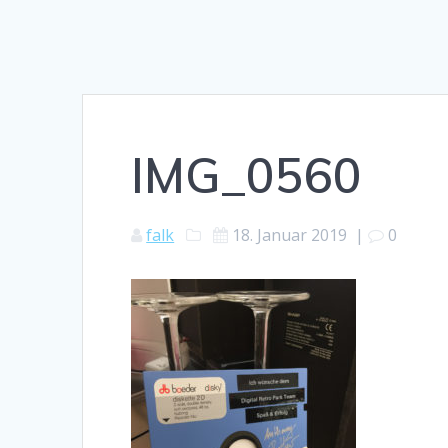
IMG_0560
falk
18. Januar 2019
|
0