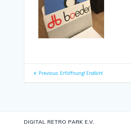
Beitragsnavigation
Previous
Previous:
Erföffnung! Endlich!
post:
DIGITAL RETRO PARK E.V.