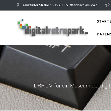
Skip
Frankfurter Straße 13-15, 63065 Offenbach am Main
to
content
STARTS
DATEN
DRP e.V. für ein Museum der dig