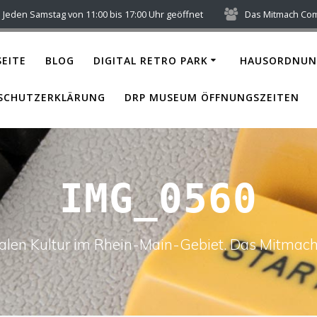
Jeden Samstag von 11:00 bis 17:00 Uhr geöffnet
Das Mitmach Co
EITE
BLOG
DIGITAL RETRO PARK
HAUSORDNUN
SCHUTZERKLÄRUNG
DRP MUSEUM ÖFFNUNGSZEITEN
IMG_0560
italen Kultur im Rhein-Main-Gebiet. Das Mitm