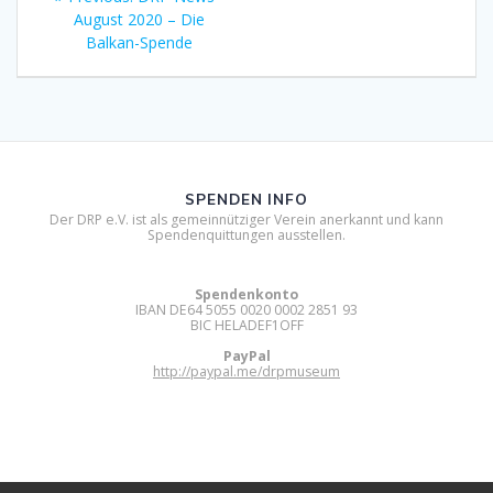
post:
August 2020 – Die
Balkan-Spende
SPENDEN INFO
Der DRP e.V. ist als gemeinnütziger Verein anerkannt und kann
Spendenquittungen ausstellen.
Spendenkonto
IBAN DE64 5055 0020 0002 2851 93
BIC HELADEF1OFF
PayPal
http://paypal.me/drpmuseum