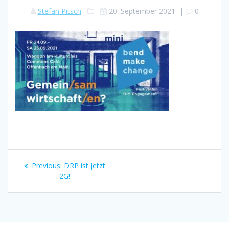
Stefan Pitsch
20. September 2021
|
0
Beitragsnavigation
Previous
Previous:
DRP ist jetzt
post:
2G!