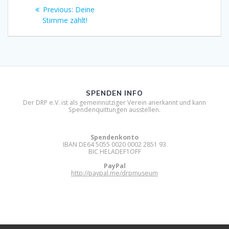
Beitragsnavigation
Previous
Previous:
Deine
post:
Stimme zählt!
SPENDEN INFO
Der DRP e.V. ist als gemeinnütziger Verein anerkannt und kann
Spendenquittungen ausstellen.
Spendenkonto
IBAN DE64 5055 0020 0002 2851 93
BIC HELADEF1OFF
PayPal
http://paypal.me/drpmuseum