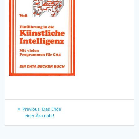
Beitragsnavigation
Previous
Previous:
Das Ende
post:
einer Ära naht!