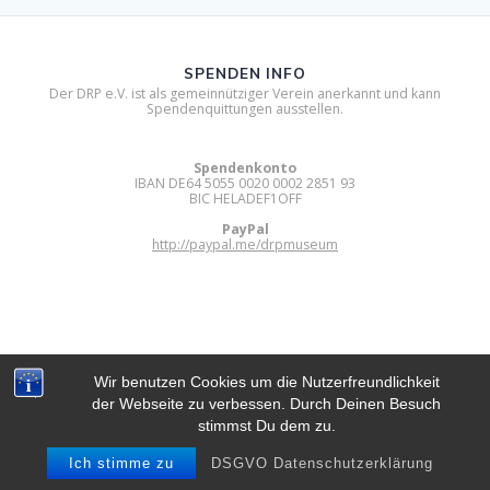
SPENDEN INFO
Der DRP e.V. ist als gemeinnütziger Verein anerkannt und kann
Spendenquittungen ausstellen.
Spendenkonto
IBAN DE64 5055 0020 0002 2851 93
BIC HELADEF1OFF
PayPal
http://paypal.me/drpmuseum
Wir benutzen Cookies um die Nutzerfreundlichkeit
der Webseite zu verbessen. Durch Deinen Besuch
DIGITAL RETRO PARK E.V.
stimmst Du dem zu.
© 2012 - 2026 Digital Retro Park e.V..
Built using WordPress and
Mesmerize Theme
.
Ich stimme zu
DSGVO Datenschutzerklärung