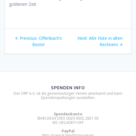
goldenen Zeit.
Beitragsnavigation
Previous
Next
Previous:
Offenbach’s
Next:
Alte Hüte in alten
post:
post:
Beste!
Rechnern
SPENDEN INFO
Der DRP e.V. ist als gemeinnütziger Verein anerkannt und kann
Spendenquittungen ausstellen.
Spendenkonto
IBAN DE64 5055 0020 0002 2851 93
BIC HELADEF1OFF
PayPal
http://paypal.me/drpmuseum