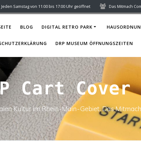
Jeden Samstag von 11:00 bis 17:00 Uhr geöffnet
Das Mitmach Co
EITE
BLOG
DIGITAL RETRO PARK
HAUSORDNUN
SCHUTZERKLÄRUNG
DRP MUSEUM ÖFFNUNGSZEITEN
P Cart Cover
italen Kultur im Rhein-Main-Gebiet. Das Mitm