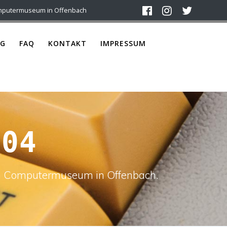
mputermuseum in Offenbach
G
FAQ
KONTAKT
IMPRESSUM
 04
ach Computermuseum in Offenbach.