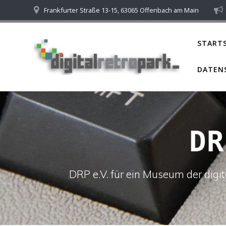
Skip
Frankfurter Straße 13-15, 63065 Offenbach am Main
to
content
STARTS
DATEN
DR
DRP e.V. für ein Museum der dig