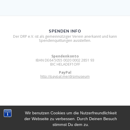
SPENDEN INFO
Der DRP e.V. ist als gemeinnütziger Verein anerkannt und kann
Spendenquittungen ausstellen.
Spendenkonto
IBAN DE64 5055 0020 0002 2851 93
BIC HELADEF1OFF
PayPal
http://paypal.me/drpmuseum
Wir benutzen Cookies um die Nutzerfreundlichkeit
der Webseite zu verbessen. Durch Deinen Besuch
DIGITAL RETRO PARK E.V.
stimmst Du dem zu.
© 2012 - 2026 Digital Retro Park e.V..