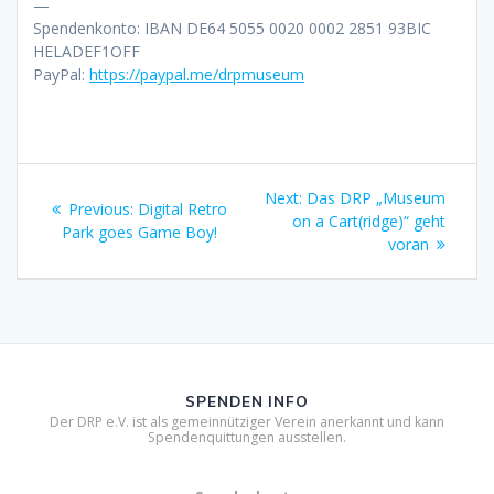
—
Spendenkonto: IBAN DE64 5055 0020 0002 2851 93BIC
HELADEF1OFF
PayPal:
https://paypal.me/drpmuseum
Beitragsnavigation
Next
Next:
Das DRP „Museum
Previous
Previous:
Digital Retro
post:
on a Cart(ridge)“ geht
post:
Park goes Game Boy!
voran
SPENDEN INFO
Der DRP e.V. ist als gemeinnütziger Verein anerkannt und kann
Spendenquittungen ausstellen.