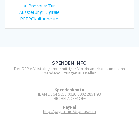
Beitragsnavigation
Previous
Previous:
Zur
post:
Ausstellung: Digitale
RETROkultur heute
SPENDEN INFO
Der DRP e.V. ist als gemeinnütziger Verein anerkannt und kann
Spendenquittungen ausstellen.
Spendenkonto
IBAN DE64 5055 0020 0002 2851 93
BIC HELADEF1OFF
PayPal
http://paypal.me/drpmuseum