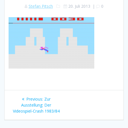
Stefan Pitsch
20. Juli 2013
|
0
Beitragsnavigation
Previous
Previous:
Zur
post:
Ausstellung: Der
Videospiel-Crash 1983/84