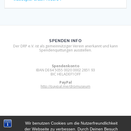
SPENDEN INFO
Der DRP e.V. ist als gemeinnütziger Verein anerkannt und kann
Spendenquittungen ausstellen.
Spendenkonto
IBAN DE64 5055 0020 0002 2851 93
BIC HELADEF1OFF
PayPal
http://paypal.me/drpmuseum
Wir benutzen Cookies um die Nutzerfreundlichkeit
der Webseite zu verbessen. Durch Deinen Besuch
DIGITAL RETRO PARK E.V.