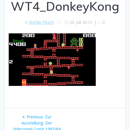
WT4_DonkeyKong
Stefan Pitsch
20. Juli 2013
|
0
Beitragsnavigation
Previous
Previous:
Zur
post:
Ausstellung: Der
Videospiel-Crash 1983/84