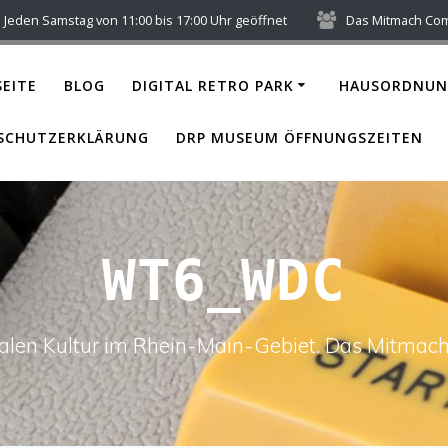
Jeden Samstag von 11:00 bis 17:00 Uhr geöffnet
Das Mitmach Co
EITE
BLOG
DIGITAL RETRO PARK
HAUSORDNUN
SCHUTZERKLÄRUNG
DRP MUSEUM ÖFFNUNGSZEITEN
WT6_WDC
italen Kultur im Rhein-Main-Gebiet. Das Mitm