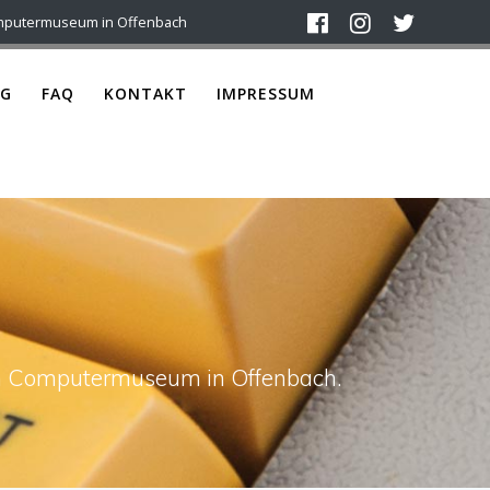
mputermuseum in Offenbach
G
FAQ
KONTAKT
IMPRESSUM
ach Computermuseum in Offenbach.