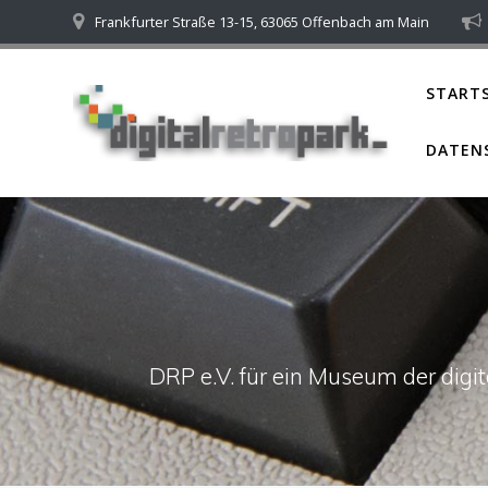
Skip
Frankfurter Straße 13-15, 63065 Offenbach am Main
to
content
STARTS
DATEN
DRP e.V. für ein Museum der dig