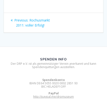
Beitragsnavigation
Previous
Previous:
Rochusmarkt
post:
2011: voller Erfolg!
SPENDEN INFO
Der DRP e.V. ist als gemeinnütziger Verein anerkannt und kann
Spendenquittungen ausstellen.
Spendenkonto
IBAN DE64 5055 0020 0002 2851 93
BIC HELADEF1OFF
PayPal
http://paypal.me/drpmuseum