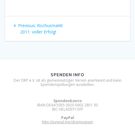
Beitragsnavigation
Previous
Previous:
Rochusmarkt
post:
2011: voller Erfolg!
SPENDEN INFO
Der DRP e.V. ist als gemeinnütziger Verein anerkannt und kann
Spendenquittungen ausstellen.
Spendenkonto
IBAN DE64 5055 0020 0002 2851 93
BIC HELADEF1OFF
PayPal
http://paypal.me/drpmuseum