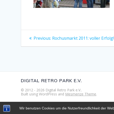
Beitragsnavigation
Previous
Previous:
Rochusmarkt 2011: voller Erfolg!
post:
DIGITAL RETRO PARK E.V.
© 2012 - 2026 Digital Retro Park e.V..
Built using WordPress and
Mesmerize Theme
.
Wir benutzen Cookies um die Nutzerfreundlichkeit der We