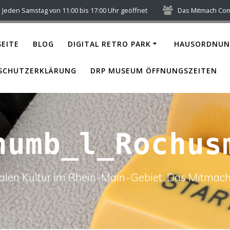
Jeden Samstag von 11:00 bis 17:00 Uhr geöffnet
Das Mitmach Co
EITE
BLOG
DIGITAL RETRO PARK
HAUSORDNUN
SCHUTZERKLÄRUNG
DRP MUSEUM ÖFFNUNGSZEITEN
humb_l_Rochus
italen Kultur im Rhein-Main-Gebiet. Das Mitm