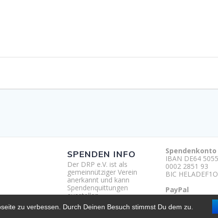
Spendenkonto
SPENDEN INFO
IBAN DE64 5055
Der DRP e.V. ist als
0002 2851 93
gemeinnütziger Verein
BIC HELADEF1O
anerkannt und kann
Spendenquittungen
PayPal
ausstellen.
http://paypal.m
um
bseite zu verbessen. Durch Deinen Besuch stimmst Du dem zu.