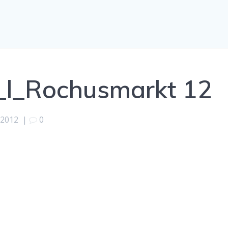
l_Rochusmarkt 12
 2012
|
0