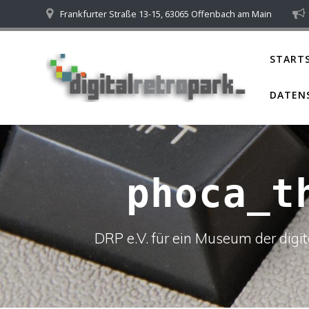
Skip
Frankfurter Straße 13-15, 63065 Offenbach am Main
to
content
STARTS
DATEN
phoca_t
DRP e.V. für ein Museum der dig