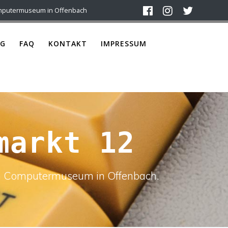
mputermuseum in Offenbach
G
FAQ
KONTAKT
IMPRESSUM
markt 12
ach Computermuseum in Offenbach.