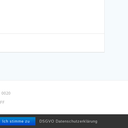
 0020
FF
e/drpmuse
Ich stimme zu
DSGVO Datenschutzerklärung