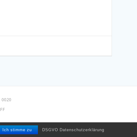
 0020
FF
e/drpmuse
Ich stimme zu
DSGVO Datenschutzerklärung