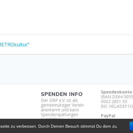
 RETROkultur“
Spendenkonto
SPENDEN INFO
IBAN DE64 5055
Der DRP e.V. ist als
0002 2851 93
gemeinnütziger Verein
BIC HELADEF1O
anerkannt und kann
Spendenquittungen
PayPal
ausstellen.
http://paypal.m
um
bseite zu verbessen. Durch Deinen Besuch stimmst Du dem zu.