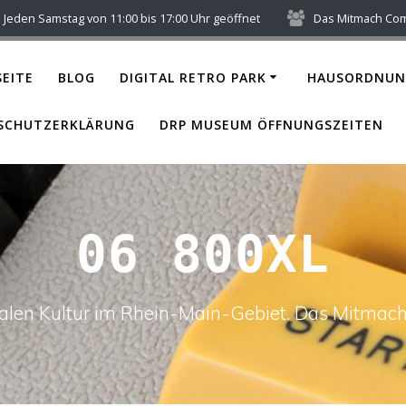
Jeden Samstag von 11:00 bis 17:00 Uhr geöffnet
Das Mitmach Co
EITE
BLOG
DIGITAL RETRO PARK
HAUSORDNUN
SCHUTZERKLÄRUNG
DRP MUSEUM ÖFFNUNGSZEITEN
06 800XL
italen Kultur im Rhein-Main-Gebiet. Das Mitm