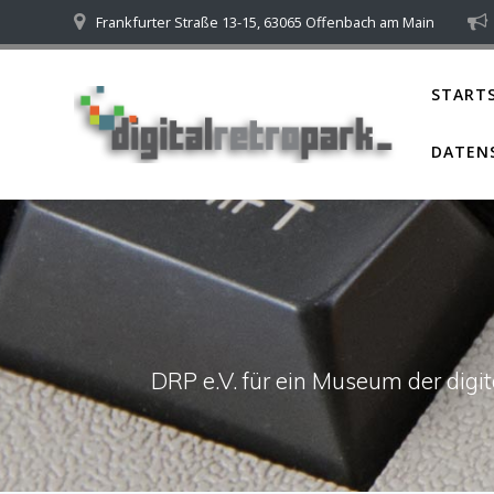
Skip
Frankfurter Straße 13-15, 63065 Offenbach am Main
to
content
STARTS
DATEN
DRP e.V. für ein Museum der dig