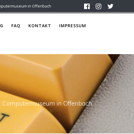
mputermuseum in Offenbach
G
FAQ
KONTAKT
IMPRESSUM
ach Computermuseum in Offenbach.