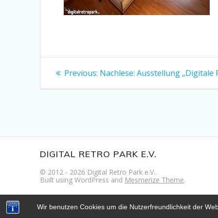
Beitragsnavigation
Previous
Previous:
Nachlese: Ausstellung „Digitale
post:
DIGITAL RETRO PARK E.V.
© 2012 - 2026 Digital Retro Park e.V..
Built using WordPress and
Mesmerize Theme
.
Wir benutzen Cookies um die Nutzerfreundlichkeit der We