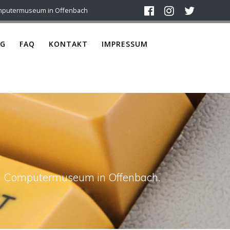
mputermuseum in Offenbach
G
FAQ
KONTAKT
IMPRESSUM
ach Computermuseum in Offenbach.