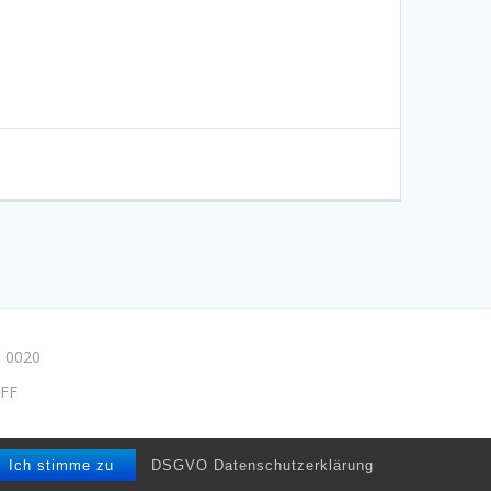
 0020
FF
e/drpmuse
Ich stimme zu
DSGVO Datenschutzerklärung