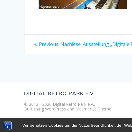
Beitragsnavigation
Previous
Previous:
Nachlese: Ausstellung „Digitale
post:
DIGITAL RETRO PARK E.V.
© 2012 - 2026 Digital Retro Park e.V..
Built using WordPress and
Mesmerize Theme
.
Wir benutzen Cookies um die Nutzerfreundlichkeit der We