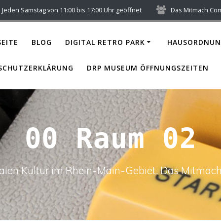
Jeden Samstag von 11:00 bis 17:00 Uhr geöffnet
Das Mitmach Co
EITE
BLOG
DIGITAL RETRO PARK
HAUSORDNUN
SCHUTZERKLÄRUNG
DRP MUSEUM ÖFFNUNGSZEITEN
00 Raum 02
italen Kultur im Rhein-Main-Gebiet. Das Mitm