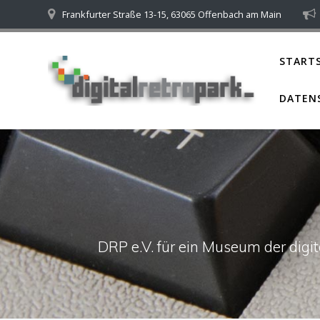
Skip
Frankfurter Straße 13-15, 63065 Offenbach am Main
to
content
STARTS
DATEN
DRP e.V. für ein Museum der dig