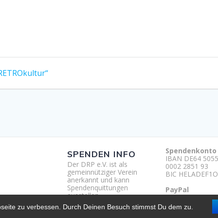
 RETROkultur“
Spendenkonto
SPENDEN INFO
IBAN DE64 5055
Der DRP e.V. ist als
0002 2851 93
gemeinnütziger Verein
BIC HELADEF1O
anerkannt und kann
Spendenquittungen
PayPal
ausstellen.
http://paypal.m
um
bseite zu verbessen. Durch Deinen Besuch stimmst Du dem zu.