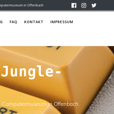
mputermuseum in Offenbach
G
FAQ
KONTAKT
IMPRESSUM
-Jungle-
ach Computermuseum in Offenbach.