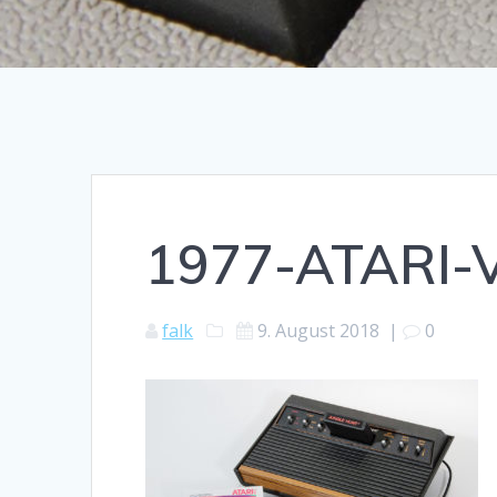
1977-ATARI-V
falk
9. August 2018
|
0