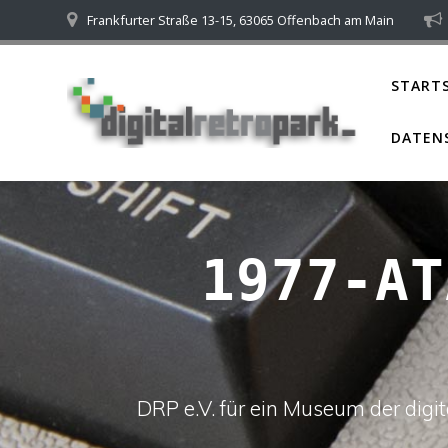
Skip
Frankfurter Straße 13-15, 63065 Offenbach am Main
to
content
STARTS
DATEN
1977-AT
DRP e.V. für ein Museum der dig