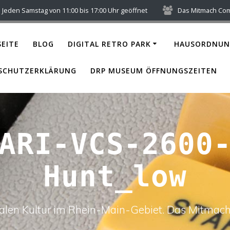
Jeden Samstag von 11:00 bis 17:00 Uhr geöffnet
Das Mitmach Co
EITE
BLOG
DIGITAL RETRO PARK
HAUSORDNUN
SCHUTZERKLÄRUNG
DRP MUSEUM ÖFFNUNGSZEITEN
ARI-VCS-2600
Hunt_low
italen Kultur im Rhein-Main-Gebiet. Das Mitm