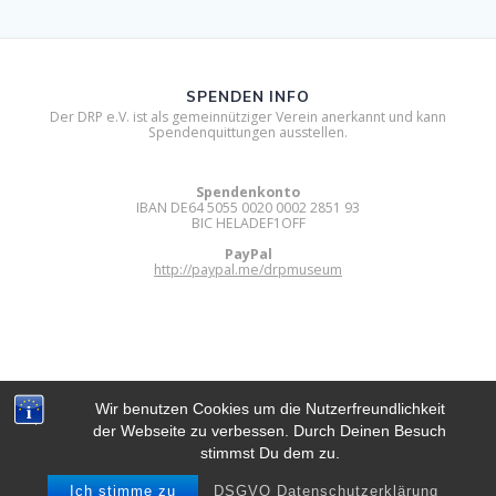
SPENDEN INFO
Der DRP e.V. ist als gemeinnütziger Verein anerkannt und kann
Spendenquittungen ausstellen.
Spendenkonto
IBAN DE64 5055 0020 0002 2851 93
BIC HELADEF1OFF
PayPal
http://paypal.me/drpmuseum
Wir benutzen Cookies um die Nutzerfreundlichkeit
der Webseite zu verbessen. Durch Deinen Besuch
DIGITAL RETRO PARK E.V.
stimmst Du dem zu.
© 2012 - 2026 Digital Retro Park e.V..
Built using WordPress and
Mesmerize Theme
.
Ich stimme zu
DSGVO Datenschutzerklärung