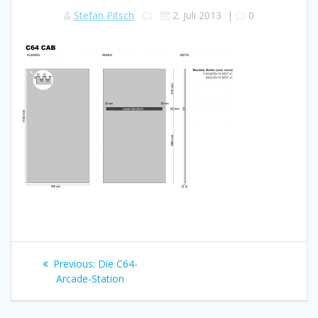
Stefan Pitsch
2. Juli 2013
|
0
Beitragsnavigation
Previous
Previous:
Die C64-
post:
Arcade-Station