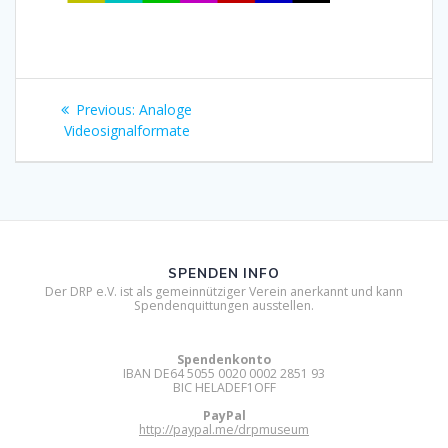
Beitragsnavigation
Previous
Previous:
Analoge
post:
Videosignalformate
SPENDEN INFO
Der DRP e.V. ist als gemeinnütziger Verein anerkannt und kann
Spendenquittungen ausstellen.
Spendenkonto
IBAN DE64 5055 0020 0002 2851 93
BIC HELADEF1OFF
PayPal
http://paypal.me/drpmuseum