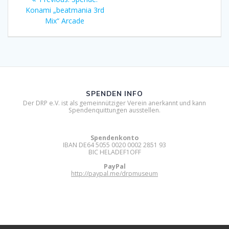
post:
Konami „beatmania 3rd
Mix“ Arcade
SPENDEN INFO
Der DRP e.V. ist als gemeinnütziger Verein anerkannt und kann
Spendenquittungen ausstellen.
Spendenkonto
IBAN DE64 5055 0020 0002 2851 93
BIC HELADEF1OFF
PayPal
http://paypal.me/drpmuseum