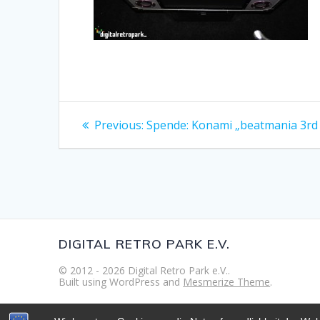
Beitragsnavigation
Previous
Previous:
Spende: Konami „beatmania 3rd
post:
DIGITAL RETRO PARK E.V.
© 2012 - 2026 Digital Retro Park e.V..
Built using WordPress and
Mesmerize Theme
.