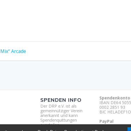
 Mix“ Arcade
Spendenkonto
SPENDEN INFO
IBAN DE64 5055
Der DRP e.V. ist als
0002 2851 93
gemeinnütziger Verein
BIC HELADEF1O
anerkannt und kann
Spendenquittungen
PayPal
ausstellen.
http://paypal.m
um