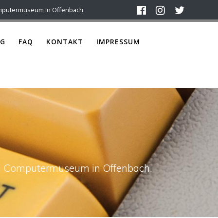
mputermuseum in Offenbach
G
FAQ
KONTAKT
IMPRESSUM
ach Computermuseum in Offenbach.