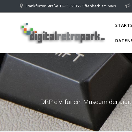
Skip
Frankfurter Straße 13-15, 63065 Offenbach am Main
to
content
STARTS
DATEN
DRP e.V. für ein Museum der dig