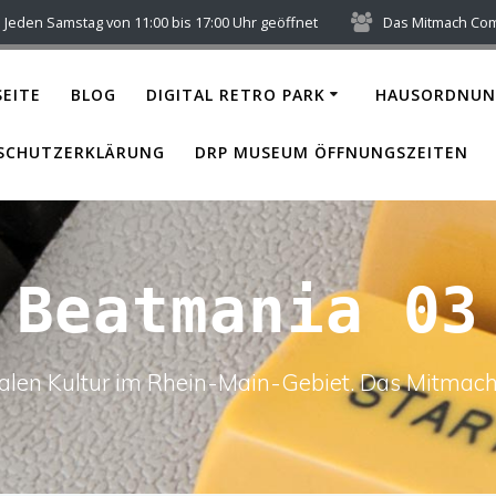
Jeden Samstag von 11:00 bis 17:00 Uhr geöffnet
Das Mitmach Co
EITE
BLOG
DIGITAL RETRO PARK
HAUSORDNUN
SCHUTZERKLÄRUNG
DRP MUSEUM ÖFFNUNGSZEITEN
Beatmania 03
italen Kultur im Rhein-Main-Gebiet. Das Mitm