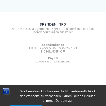
SPENDEN INFO
Der DRP e.V. ist als gemeinnütziger Verein anerkannt und kann
Spendenquittungen ausstellen.
Spendenkonto
IBAN DE64 5055 0020 0002 2851 93
BIC HELADEF1OFF
PayPal
http://paypal.me/drpmuseum
Wir benutzen Cookies um die Nutzerfreundlichkeit
der Webseite zu verbessen. Durch Deinen Besuch
DIGITAL RETRO PARK E.V.
stimmst Du dem zu.
© 2012 - 2026 Digital Retro Park e.V..