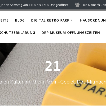
Jeden Samstag von 11:00 bis 17:00 Uhr geöffnet
Das Mitmach Co
EITE
BLOG
DIGITAL RETRO PARK
HAUSORDNUN
SCHUTZERKLÄRUNG
DRP MUSEUM ÖFFNUNGSZEITEN
21
italen Kultur im Rhein-Main-Gebiet. Das Mitm