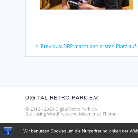
Beitragsnavigation
Previous
Previous:
DRP macht den ersten Platz auf
post:
DIGITAL RETRO PARK E.V.
© 2012 - 2026 Digital Retro Park e.V..
Built using WordPress and
Mesmerize Theme
.
Wir benutzen Cookies um die Nutzerfreundlichkeit der We