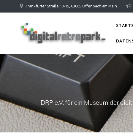
Skip
Frankfurter Straße 13-15, 63065 Offenbach am Main
to
content
STARTS
DATEN
DRP e.V. für ein Museum der dig