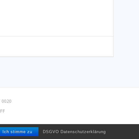
 0020
FF
e/drpmuse
Ich stimme zu
DSGVO Datenschutzerklärung