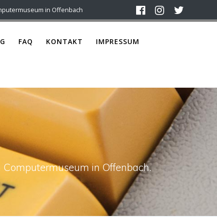
mputermuseum in Offenbach
G
FAQ
KONTAKT
IMPRESSUM
ach Computermuseum in Offenbach.