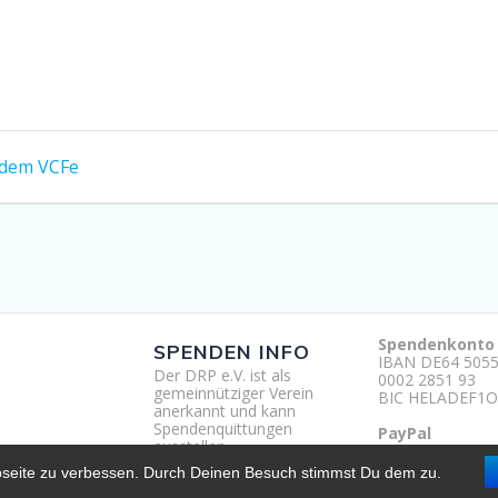
 dem VCFe
Spendenkonto
SPENDEN INFO
IBAN DE64 5055
Der DRP e.V. ist als
0002 2851 93
gemeinnütziger Verein
BIC HELADEF1O
anerkannt und kann
Spendenquittungen
PayPal
ausstellen.
http://paypal.m
um
bseite zu verbessen. Durch Deinen Besuch stimmst Du dem zu.