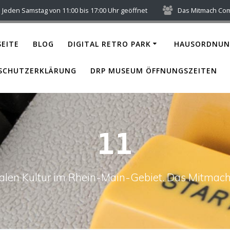
Jeden Samstag von 11:00 bis 17:00 Uhr geöffnet
Das Mitmach Co
EITE
BLOG
DIGITAL RETRO PARK
HAUSORDNUN
SCHUTZERKLÄRUNG
DRP MUSEUM ÖFFNUNGSZEITEN
11
italen Kultur im Rhein-Main-Gebiet. Das Mitm