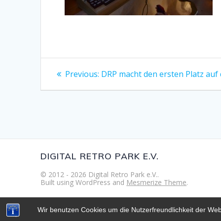
Beitragsnavigation
Previous
Previous:
DRP macht den ersten Platz auf
post:
DIGITAL RETRO PARK E.V.
© 2012 - 2026 Digital Retro Park e.V..
Built using WordPress and
Mesmerize Theme
.
Wir benutzen Cookies um die Nutzerfreundlichkeit der We