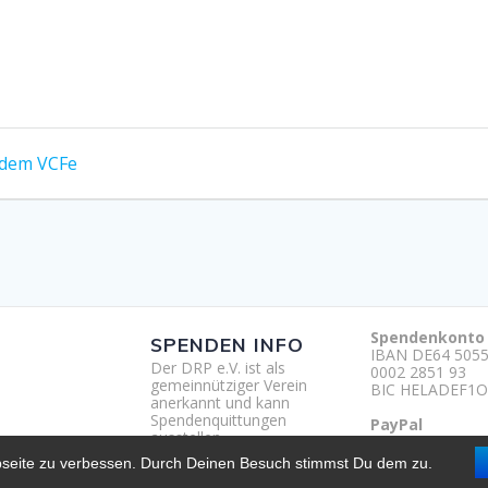
 dem VCFe
Spendenkonto
SPENDEN INFO
IBAN DE64 5055
Der DRP e.V. ist als
0002 2851 93
gemeinnütziger Verein
BIC HELADEF1O
anerkannt und kann
Spendenquittungen
PayPal
ausstellen.
http://paypal.m
um
bseite zu verbessen. Durch Deinen Besuch stimmst Du dem zu.