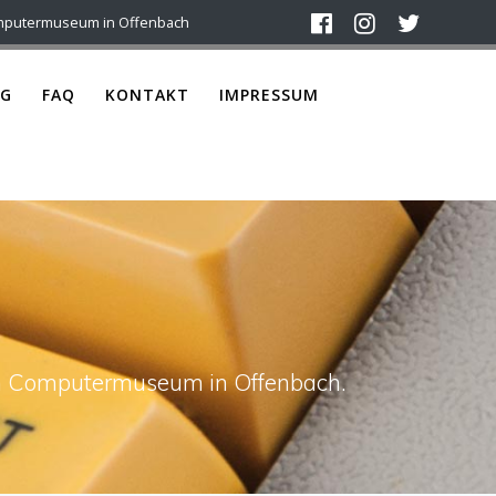
mputermuseum in Offenbach
G
FAQ
KONTAKT
IMPRESSUM
ach Computermuseum in Offenbach.