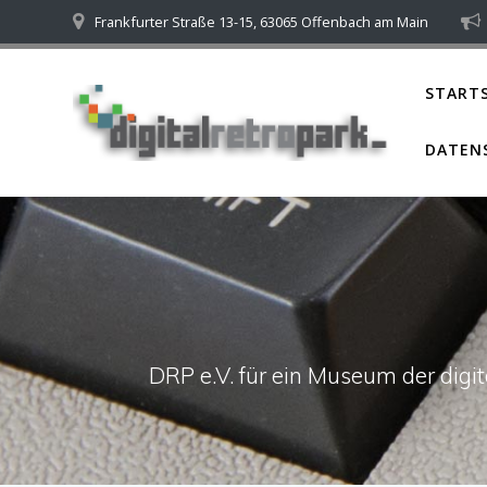
Skip
Frankfurter Straße 13-15, 63065 Offenbach am Main
to
content
STARTS
DATEN
DRP e.V. für ein Museum der dig