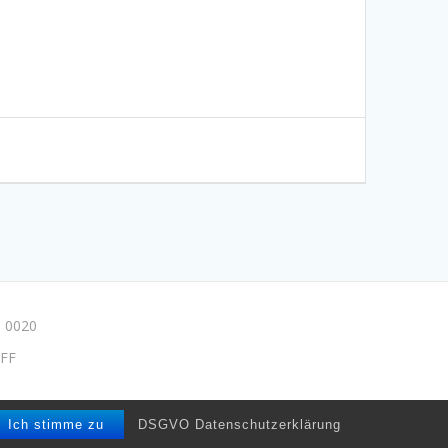
 0020
FF
e/drpmuse
Ich stimme zu
DSGVO Datenschutzerklärung