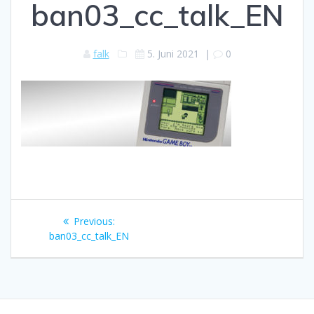
ban03_cc_talk_EN
falk
5. Juni 2021
|
0
Beitragsnavigation
Previous
Previous:
post:
ban03_cc_talk_EN