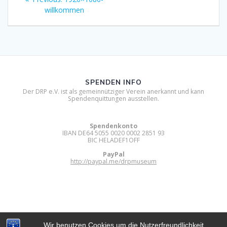
post:
willkommen
SPENDEN INFO
Der DRP e.V. ist als gemeinnütziger Verein anerkannt und kann
Spendenquittungen ausstellen.
Spendenkonto
IBAN DE64 5055 0020 0002 2851 93
BIC HELADEF1OFF
PayPal
http://paypal.me/drpmuseum
Wir benutzen Cookies um die Nutzerfreundlichkeit