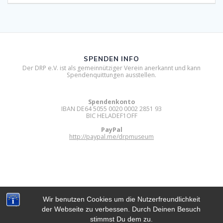
SPENDEN INFO
Der DRP e.V. ist als gemeinnütziger Verein anerkannt und kann
Spendenquittungen ausstellen.
Spendenkonto
IBAN DE64 5055 0020 0002 2851 93
BIC HELADEF1OFF
PayPal
http://paypal.me/drpmuseum
Wir benutzen Cookies um die Nutzerfreundlichkeit
der Webseite zu verbessen. Durch Deinen Besuch
DIGITAL RETRO PARK E.V.
stimmst Du dem zu.