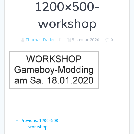
1200×500-
workshop
Thomas Daden
3. Januar 2020
|
0
Beitragsnavigation
Previous
Previous:
1200×500-
post:
workshop