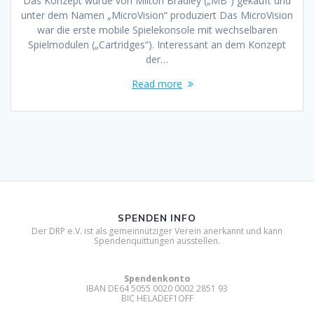
Das Konzept wurde von Milton Bradley („MB“) gekauft und
unter dem Namen „MicroVision“ produziert Das MicroVision
war die erste mobile Spielekonsole mit wechselbaren
Spielmodulen („Cartridges“). Interessant an dem Konzept
der…
Read more
SPENDEN INFO
Der DRP e.V. ist als gemeinnütziger Verein anerkannt und kann
Spendenquittungen ausstellen.
Spendenkonto
IBAN DE64 5055 0020 0002 2851 93
BIC HELADEF1OFF