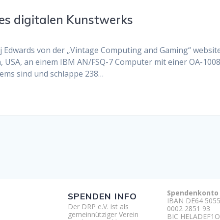
nes digitalen Kunstwerks
Benj Edwards von der „Vintage Computing and Gaming“ websit
inia, USA, an einem IBM AN/FSQ-7 Computer mit einer OA-1008
tems sind und schlappe 238…
Spendenkonto
SPENDEN INFO
IBAN DE64 5055
Der DRP e.V. ist als
0002 2851 93
gemeinnütziger Verein
BIC HELADEF1O