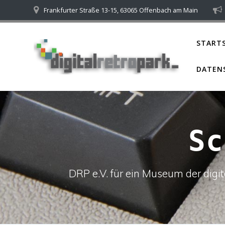
Skip
Frankfurter Straße 13-15, 63065 Offenbach am Main
to
content
STARTS
DATEN
S
DRP e.V. für ein Museum der dig