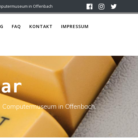
mputermuseum in Offenbach
G
FAQ
KONTAKT
IMPRESSUM
dar
ach Computermuseum in Offenbach.