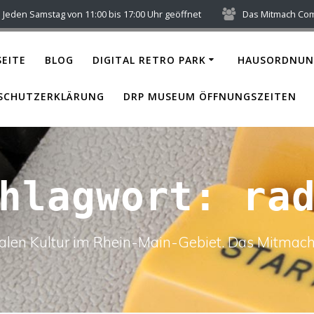
Jeden Samstag von 11:00 bis 17:00 Uhr geöffnet
Das Mitmach Co
EITE
BLOG
DIGITAL RETRO PARK
HAUSORDNUN
SCHUTZERKLÄRUNG
DRP MUSEUM ÖFFNUNGSZEITEN
chlagwort:
ra
italen Kultur im Rhein-Main-Gebiet. Das Mitm